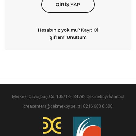
GIRIŞ YAP
Hesabınız yok mu?
Kayıt Ol
Şifremi Unuttum
Merkez, Çavuşbaşı Cd. 105/1-2, 34782 Çekmeköy/İstanbul
creacenters@cekmekoy.bel.tr
|
0216 600 0 600