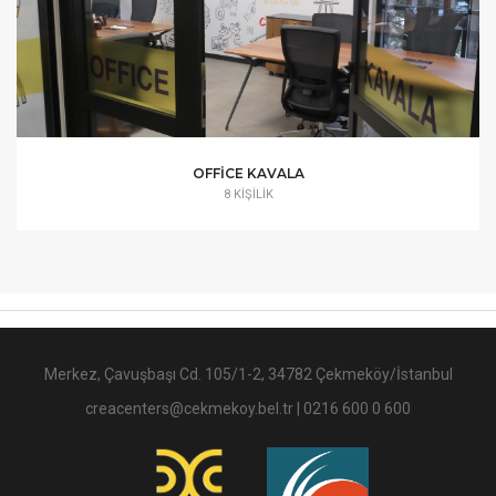
OFFICE KAVALA
8 KIŞILIK
Merkez, Çavuşbaşı Cd. 105/1-2, 34782 Çekmeköy/İstanbul
creacenters@cekmekoy.bel.tr
|
0216 600 0 600