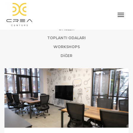
navi
HEPSI
OFISLER
TOPLANTI ODALARI
WORKSHOPS
DIĞER